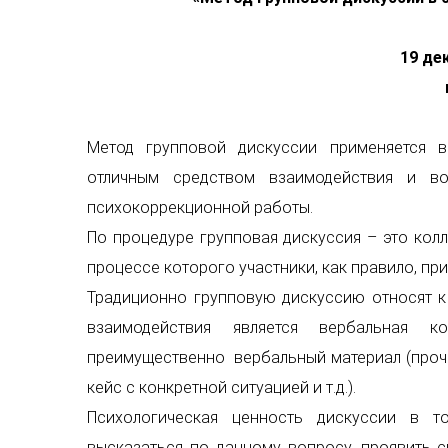
19 дек
Метод групповой дискуссии применяется в
отличным средством взаимодействия и в
психокоррекционной работы.
По процедуре групповая дискуссия – это кол
процессе которого участники, как правило, пр
Традиционно групповую дискуссию относят к
взаимодействия является вербальная к
преимущественно вербальный материал (проч
кейс с конкретной ситуацией и т.д.).
Психологическая ценность дискуссии в т
высказаться по данному вопросу, проявить 