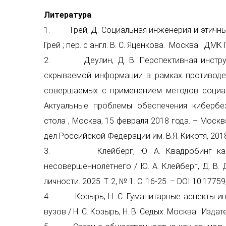
Литература
.
1. Грей, Д. Социальная инженерия и этичный 
Грей ; пер. с англ. В. С. Яценкова. Москва : ДМК 
2. Деулин, Д. В. Перспективная инструме
скрываемой информации в рамках противодей
совершаемых с применением методов социаль
Актуальные проблемы обеспечения кибербе
стола , Москва, 15 февраля 2018 года. – Моск
дел Российской Федерации им. В.Я. Кикотя, 2018.
3. Клейберг, Ю. А. Квадробинг как уг
несовершеннолетнего / Ю. А. Клейберг, Д. В.
личности. 2025. Т. 2, № 1. С. 16-25. – DOI 10.177
4. Козырь, Н. С. Гуманитарные аспекты ин
вузов / Н. С. Козырь, Н. В. Седых. Москва : Изда