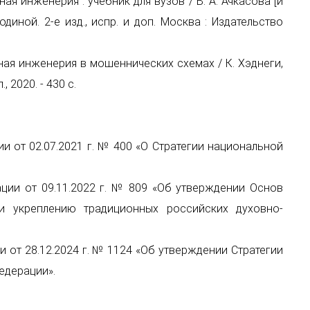
инженерия : учебник для вузов / В. А. Ачкасова [и
лодиной. 2-е изд., испр. и доп. Москва : Издательство
я инженерия в мошеннических схемах / К. Хэднеги,
 2020. - 430 с.
т 02.07.2021 г. № 400 «О Стратегии национальной
 от 09.11.2022 г. № 809 «Об утверждении Основ
и укреплению традиционных российских духовно-
т 28.12.2024 г. № 1124 «Об утверждении Стратегии
едерации».