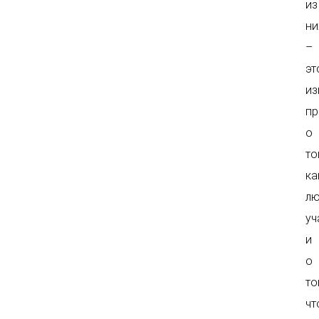
из
ни
–
эт
из
пр
о
то
ка
л
уч
и
о
то
чт