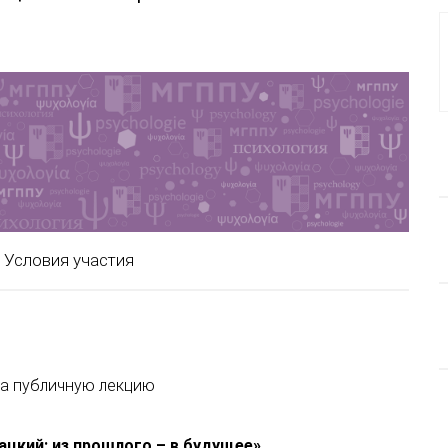
Условия участия
а публичную лекцию
цкий: из прошлого – в будущее
»