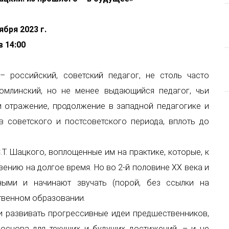
ября 2023 г.
в 14:00
– российский, советский педагог, не столь часто
хомлинский, но не менее выдающийся педагог, чьи
и отражение, продолжение в западной педагогике и
в советского и постсоветского периода, вплоть до
.Т. Шацкого, воплощенные им на практике, которые, к
ению на долгое время. Но во 2-й половине ХХ века и
ными и начинают звучать (порой, без ссылки на
ственном образовании.
 и развивать прогрессивные идеи предшественников,
 основа для текущих и будущих достижений, – и не