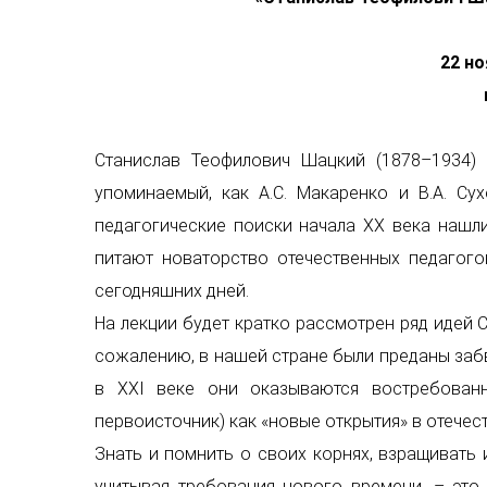
22 но
Станислав Теофилович Шацкий (1878–1934) 
упоминаемый, как А.С. Макаренко и В.А. Су
педагогические поиски начала ХХ века нашл
питают новаторство отечественных педагого
сегодняшних дней.
На лекции будет кратко рассмотрен ряд идей С
сожалению, в нашей стране были преданы забв
в XXI веке они оказываются востребован
первоисточник) как «новые открытия» в отече
Знать и помнить о своих корнях, взращивать
учитывая требования нового времени, – это