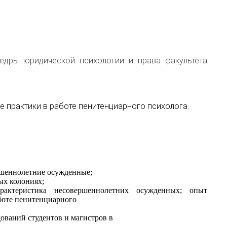
едры юридической психологии и права факультета
е практики в работе пенитенциарного психолога.
ршеннолетние осужденные;
ых колониях;
арактеристика несовершеннолетних осужденных; опыт
боте пенитенциарного
ований студентов и магистров в