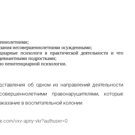
еннолетними;
казания несовершеннолетними осужденными;
циарные психологи в практической деятельности и что
с девиантными подростками;
по пенитенциарной психологии.
дставления об одном из направлений деятельности
овершеннолетними правонарушителями, которые
казание в воспитательной колонии.
le.com/vxv-apny-vkr?authuser=0