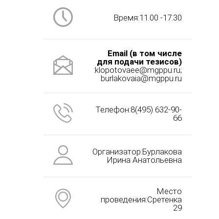
Время:11.00 -17.30
Email (в том числе
для подачи тезисов)
:klopotovaee@mgppu.ru;
burlakovaia@mgppu.ru
Телефон:8(495) 632-90-
66
Организатор:Бурлакова
Ирина Анатольевна
Место
проведения:Сретенка
29