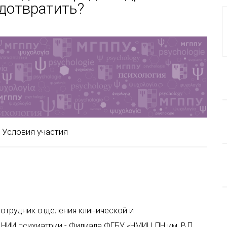
едотвратить?
Условия участия
сотрудник отделения клинической и
ИИ психиатрии - Филиала ФГБУ «НМИЦ ПН им. В.П.